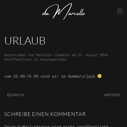
Skip to main content
URLAUB
Geschrieben von
Marcello Clemente
am
23. August 2024
.
Veröffentlicht in
Uncategorized
.
vom 26.08-16.09 sind wir im Sommerurlaub
ZURÜCK
WEITER
SCHREIBE EINEN KOMMENTAR
Deine E-Mail-Adresse wird nicht veröffentlicht.