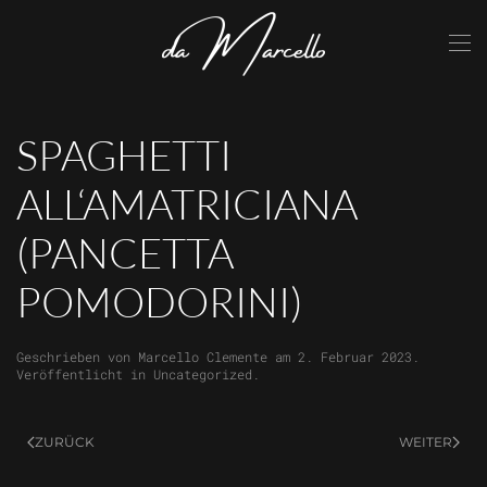
Skip to main content
SPAGHETTI
ALL‘AMATRICIANA
(PANCETTA
POMODORINI)
Geschrieben von
Marcello Clemente
am
2. Februar 2023
.
Veröffentlicht in
Uncategorized
.
ZURÜCK
WEITER