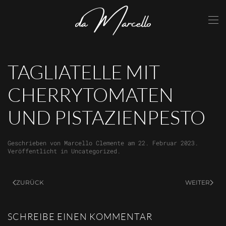
Skip to main content
TAGLIATELLE MIT
CHERRYTOMATEN
UND PISTAZIENPESTO
Geschrieben von
Marcello Clemente
am
22. Februar 2023
.
Veröffentlicht in
Uncategorized
.
ZURÜCK
WEITER
SCHREIBE EINEN KOMMENTAR