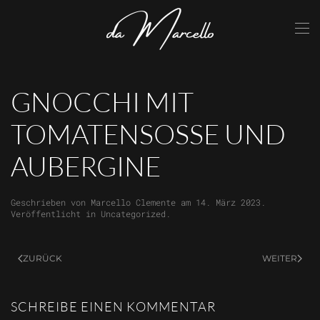
Skip to main content
GNOCCHI MIT
TOMATENSOSSE UND A
UBERGINE
Geschrieben von
Marcello Clemente
am
14. März 2023
.
Veröffentlicht in
Uncategorized
.
ZURÜCK
WEITER
SCHREIBE EINEN KOMMENTAR