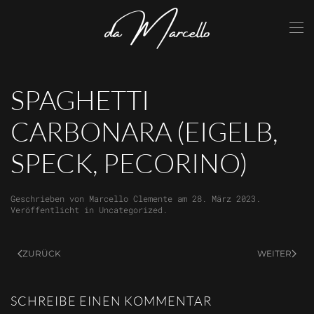
Skip to main content
SPAGHETTI
CARBONARA (EIGELB,
SPECK, PECORINO)
Geschrieben von
Marcello Clemente
am
28. März 2023
.
Veröffentlicht in
Uncategorized
.
ZURÜCK
WEITER
SCHREIBE EINEN KOMMENTAR