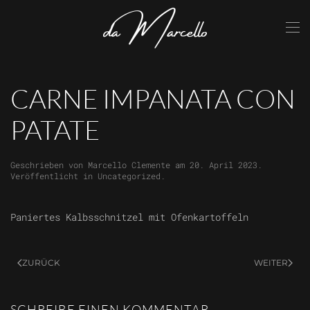
Skip to main content
CARNE IMPANATA CON
PATATE
Geschrieben von
Marcello Clemente
am
20. April 2023
.
Veröffentlicht in
Uncategorized
.
Paniertes Kalbsschnitzel mit Ofenkartoffeln
ZURÜCK
WEITER
SCHREIBE EINEN KOMMENTAR