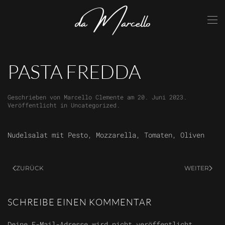
Skip to main content
PASTA FREDDA
Geschrieben von
Marcello Clemente
am
20. Juni 2023
.
Veröffentlicht in
Uncategorized
.
Nudelsalat mit Pesto, Mozzarella, Tomaten, Oliven
ZURÜCK
WEITER
SCHREIBE EINEN KOMMENTAR
Deine E-Mail-Adresse wird nicht veröffentlicht.