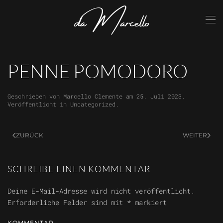
Skip to main content
PENNE POMODORO
Geschrieben von
Marcello Clemente
am
25. Juli 2023
.
Veröffentlicht in
Uncategorized
.
ZURÜCK
WEITER
SCHREIBE EINEN KOMMENTAR
Deine E-Mail-Adresse wird nicht veröffentlicht.
Erforderliche Felder sind mit
*
markiert
KOMMENTAR