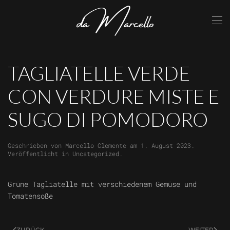
Skip to main content
TAGLIATELLE VERDE
CON VERDURE MISTE E
SUGO DI POMODORO
Geschrieben von
Marcello Clemente
am
1. August 2023
.
Veröffentlicht in
Uncategorized
.
Grüne Tagliatelle mit verschiedenem Gemüse und
Tomatensoße
ZURÜCK
WEITER