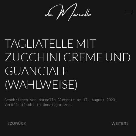
Skip to main content
TAGLIATELLE MIT
ZUCCHINI CREME UND
GUANCIALE
(WAHLWEISE)
Geschrieben von
Marcello Clemente
am
17. August 2023
.
Veröffentlicht in
Uncategorized
.
ZURÜCK
WEITER