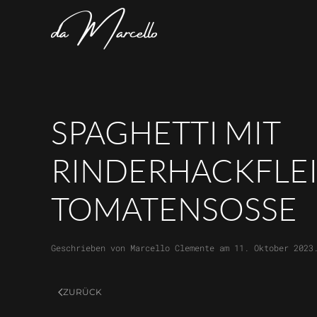
Skip to main content
SPAGHETTI MIT
RINDERHACKFLE
TOMATENSOSSE
Geschrieben von
Marcello Clemente
am
11. Oktober 2023
ZURÜCK