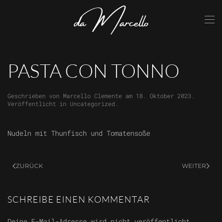
Skip to main content
PASTA CON TONNO
Geschrieben von
Marcello Clemente
am
18. Oktober 2023
.
Veröffentlicht in
Uncategorized
.
Nudeln mit Thunfisch und Tomatensoße
ZURÜCK
WEITER
SCHREIBE EINEN KOMMENTAR
Deine E-Mail-Adresse wird nicht veröffentlicht.