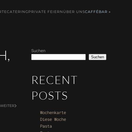
RTE
CATERING
PRIVATE FEIERN
ÜBER UNS
CAFFÉBAR »
 O
Suchen
Suchen
RECENT
POSTS
WEITER
Wochenkarte
Diese Woche
Pasta