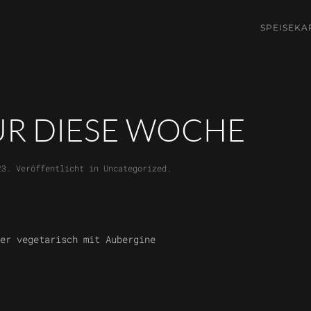
SPEISEKA
ÜR DIESE WOCHE
23
. Veröffentlicht in
Uncategorized
.
er vegetarisch mit Aubergine